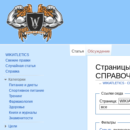
Статья
Обсуждение
WIKIATLETICS
Свежие правки
Страницы
Случайная статья
Справка
СПРАВОЧ
Категории
←
WIKIATLETICS -
Питание и диеты
Перейти к:
навигац
Спортивное питание
Ссылки сюда
Тренинг
Страница:
Фармакология
Здоровье
Книги и журналы
Знаменитости
Фильтры
Цели
Скрыть
включени