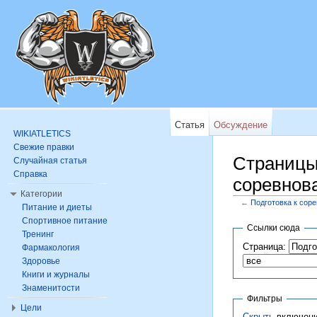
Статья
Обсуждение
WIKIATLETICS
Свежие правки
Страницы
Случайная статья
Справка
соревнов
Категории
←
Подготовка к сор
Питание и диеты
Перейти к:
навигац
Спортивное питание
Ссылки сюда
Тренинг
Страница:
Фармакология
Здоровье
Книги и журналы
Знаменитости
Фильтры
Цели
Скрыть
включени